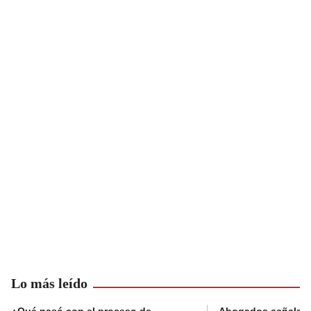
Lo más leído
¿Qué pasó con el proceso de
Abogados señalan 