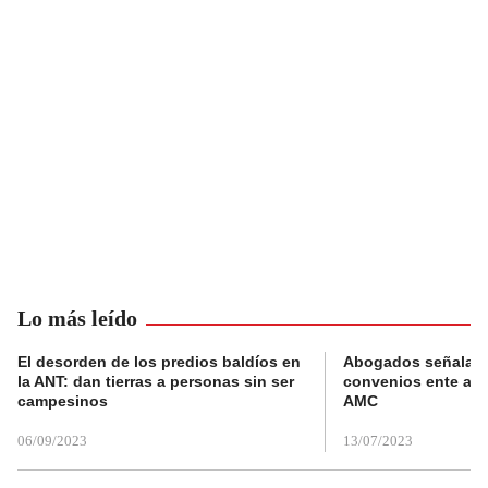
Lo más leído
El desorden de los predios baldíos en
Abogados señalan 
la ANT: dan tierras a personas sin ser
convenios ente alc
campesinos
AMC
06/09/2023
13/07/2023