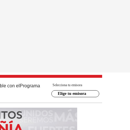
Selecciona tu emisora
ble con el
Programa
Elige tu emisora