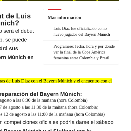
t de Luis
Más información
únich?
Luis Díaz fue oficializado como
o será el debut
nuevo jugador del Bayern Múnich
b, se puede
Prográmese: fecha, hora y por dónde
ndrá sus
ver la final de la Copa América
ern Múnich en
femenina entre Colombia y Brasil
bras de Luis Díaz con el Bayern Múnich y el encuentro con el
preparación del Bayern Múnich:
agosto a las 8:30 de la mañana (hora Colombia)
7 de agosto a las 11:30 de la mañana (hora Colombia)
es 12 de agosto a las 11:00 de la mañana (hora Colombia)
n competiciones oficiales podría darse el sábado
el
Bayern Múnich y el Stuttgart por la