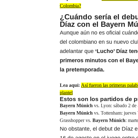
Colombia?
¿Cuándo sería el debu
Díaz con el Bayern M
Aunque aún no es oficial cuánd
del colombiano en su nuevo clu
adelantar que
‘Lucho’ Díaz te
primeros minutos con el Bay
la pretemporada.
Lea aquí:
Así fueron las primeras pala
plantel
Estos son los partidos de 
Bayern Múnich
vs. Lyon: sábado 2 de 
Bayern Múnich
vs. Tottenham: jueves 
Grasshopper vs.
Bayern Múnich
: mart
No obstante, el debut de Díaz e
16 de agosto en el juego entre 