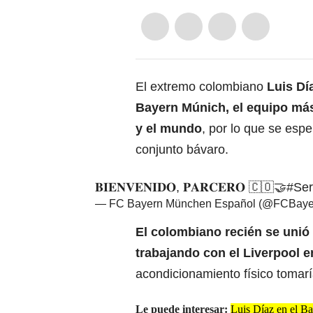
El extremo colombiano
Luis Dí
Bayern Múnich
, el equipo má
y el mundo
, por lo que se esp
conjunto bávaro.
𝐁𝐈𝐄𝐍𝐕𝐄𝐍𝐈𝐃𝐎, 𝐏𝐀𝐑𝐂𝐄𝐑𝐎 🇨🇴🤝
#Ser
— FC Bayern München Español (@FCBay
El colombiano recién se unió
trabajando con el
Liverpool
e
acondicionamiento físico tomarí
Le puede interesar:
Luis Díaz en el B