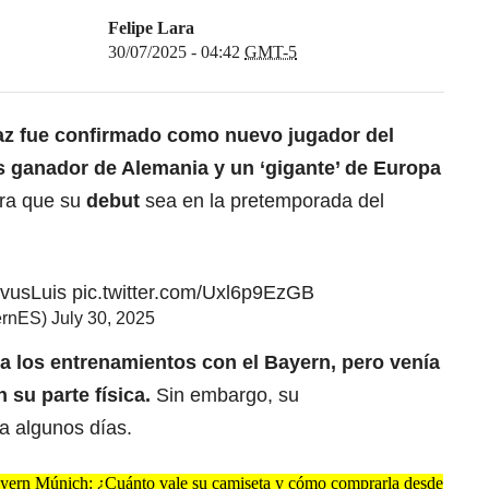
Felipe Lara
30/07/2025 - 04:42
GMT-5
az
fue confirmado como nuevo jugador del
s ganador de Alemania y un ‘gigante’ de Europa
era que su
debut
sea en la pretemporada del
vusLuis
pic.twitter.com/Uxl6p9EzGB
ernES)
July 30, 2025
 a los entrenamientos con el Bayern, pero venía
n su parte física.
Sin embargo, su
a algunos días.
ayern Múnich: ¿Cuánto vale su camiseta y cómo comprarla desde