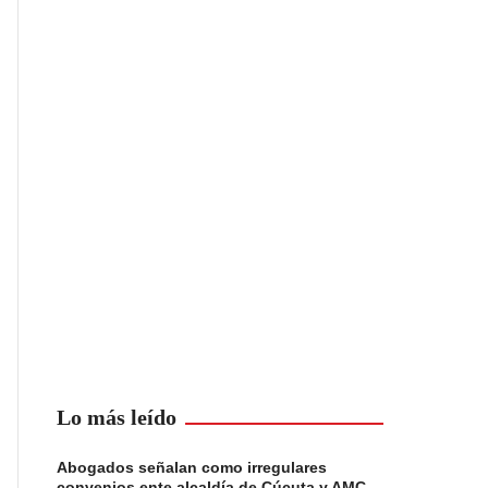
Lo más leído
Abogados señalan como irregulares
convenios ente alcaldía de Cúcuta y AMC