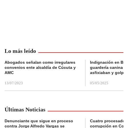
Lo más leído
Abogados señalan como irregulares
Indignación en Bog
convenios ente alcaldía de Cúcuta y
guardería canina e
AMC
asfixiaban y golpe
13/07/2023
05/05/2025
Últimas Noticias
Denunciante que sigue en proceso
Cuatro procesados
contra Jorge Alfredo Vargas se
corrupción en Comf