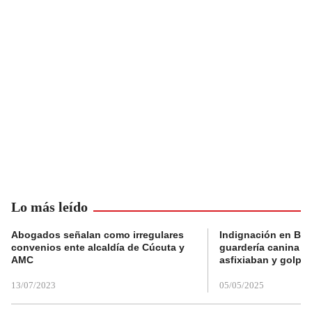
Lo más leído
Abogados señalan como irregulares
Indignación en Bog
convenios ente alcaldía de Cúcuta y
guardería canina e
AMC
asfixiaban y golpe
13/07/2023
05/05/2025