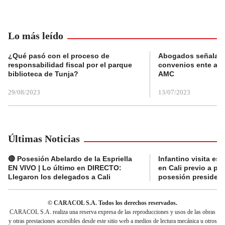
Lo más leído
¿Qué pasó con el proceso de
Abogados señalan 
responsabilidad fiscal por el parque
convenios ente alc
biblioteca de Tunja?
AMC
29/08/2023
13/07/2023
Últimas Noticias
🔴 Posesión Abelardo de la Espriella
Infantino visita es
EN VIVO | Lo último en DIRECTO:
en Cali previo a pa
Llegaron los delegados a Cali
posesión presidenc
© CARACOL S.A. Todos los derechos reservados.
CARACOL S.A. realiza una reserva expresa de las reproducciones y usos de las obras
y otras prestaciones accesibles desde este sitio web a medios de lectura mecánica u otros