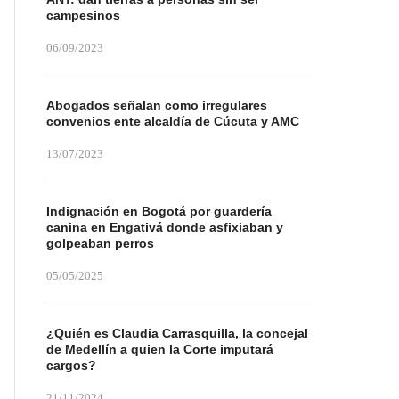
campesinos
06/09/2023
Abogados señalan como irregulares
convenios ente alcaldía de Cúcuta y AMC
13/07/2023
Indignación en Bogotá por guardería
canina en Engativá donde asfixiaban y
golpeaban perros
05/05/2025
¿Quién es Claudia Carrasquilla, la concejal
de Medellín a quien la Corte imputará
cargos?
21/11/2024