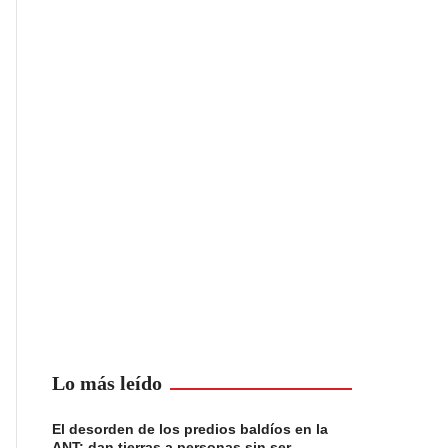
Lo más leído
El desorden de los predios baldíos en la
ANT: dan tierras a personas sin ser