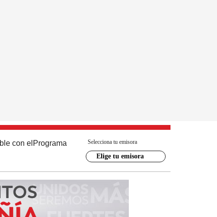
Selecciona tu emisora
ble con el
Programa
Elige tu emisora