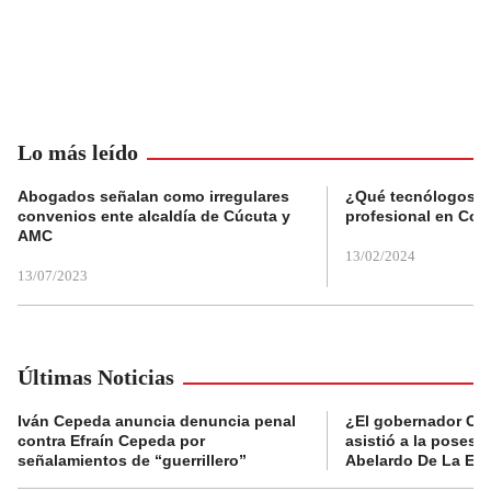
Lo más leído
Abogados señalan como irregulares
¿Qué tecnólogos re
convenios ente alcaldía de Cúcuta y
profesional en Col
AMC
13/02/2024
13/07/2023
Últimas Noticias
Iván Cepeda anuncia denuncia penal
¿El gobernador Ca
contra Efraín Cepeda por
asistió a la posesi
señalamientos de “guerrillero”
Abelardo De La Esp