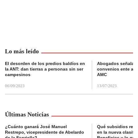
Lo más leído
El desorden de los predios baldíos en
Abogados señalan 
la ANT: dan tierras a personas sin ser
convenios ente alc
campesinos
AMC
06/09/2023
13/07/2023
Últimas Noticias
¿Cuánto ganará José Manuel
Qué subsidios reci
Restrepo, vicepresidente de Abelardo
en la nueva clasifi
de la Espriella?
Beneficios y lo qu