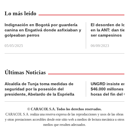
Lo más leído
Indignación en Bogotá por guardería
El desorden de los
canina en Engativá donde asfixiaban y
en la ANT: dan tier
golpeaban perros
ser campesinos
05/05/2025
06/09/2023
Últimas Noticias
Alcaldía de Tunja toma medidas de
UNGRD insiste en li
seguridad por la posesión del
$46.000 millones e
presidente, Abelardo de la Espriella
horas del fin del G
© CARACOL S.A. Todos los derechos reservados.
CARACOL S.A. realiza una reserva expresa de las reproducciones y usos de las obras
y otras prestaciones accesibles desde este sitio web a medios de lectura mecánica u otros
medios que resulten adecuados.