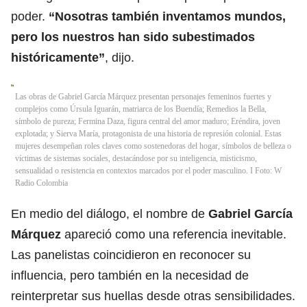
poder.
“Nosotras también inventamos mundos,
pero los nuestros han sido subestimados
históricamente”
, dijo.
Las obras de Gabriel García Márquez presentan personajes femeninos fuertes y
complejos como Úrsula Iguarán, matriarca de los Buendía; Remedios la Bella,
símbolo de pureza; Fermina Daza, figura central del amor maduro; Eréndira, joven
explotada; y Sierva María, protagonista de una historia de represión colonial. Estas
mujeres desempeñan roles claves como sostenedoras del hogar, símbolos de belleza o
víctimas de sistemas sociales, destacándose por su inteligencia, misticismo,
sensualidad o resistencia en contextos marcados por el poder masculino. I Foto: W
Radio Colombia
En medio del diálogo, el nombre de
Gabriel García
Márquez
apareció como una referencia inevitable.
Las panelistas coincidieron en reconocer su
influencia, pero también en la necesidad de
reinterpretar sus huellas desde otras sensibilidades.