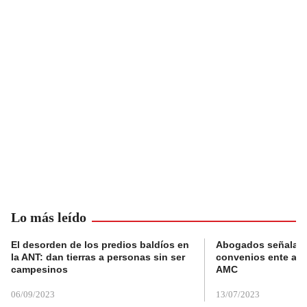
Lo más leído
El desorden de los predios baldíos en
Abogados señalan 
la ANT: dan tierras a personas sin ser
convenios ente alc
campesinos
AMC
06/09/2023
13/07/2023