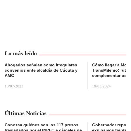
Lo más leído
Abogados señalan como irregulares
Cómo llegar a Mons
convenios ente alcaldía de Cúcuta y
TransMilenio: rutas
AMC
complementarios
13/07/2023
19/03/2024
Últimas Noticias
Conozca quiénes son los 117 presos
Gobernador reporta
trasladados por el INPEC a cárceles de
explosivos frente 