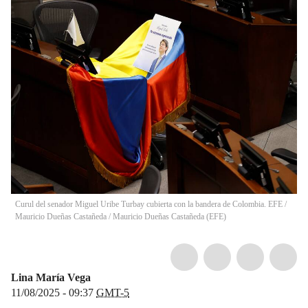
Curul del senador Miguel Uribe Turbay cubierta con la bandera de Colombia. EFE /
Mauricio Dueñas Castañeda
/
Mauricio Dueñas Castañeda
(
EFE
)
Lina María Vega
11/08/2025 - 09:37
GMT-5