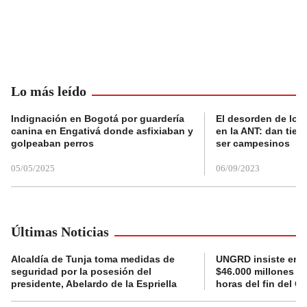
Lo más leído
Indignación en Bogotá por guardería
El desorden de los
canina en Engativá donde asfixiaban y
en la ANT: dan tier
golpeaban perros
ser campesinos
05/05/2025
06/09/2023
Últimas Noticias
Alcaldía de Tunja toma medidas de
UNGRD insiste en li
seguridad por la posesión del
$46.000 millones e
presidente, Abelardo de la Espriella
horas del fin del G