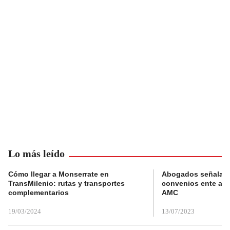
Lo más leído
Cómo llegar a Monserrate en
Abogados señalan 
TransMilenio: rutas y transportes
convenios ente alc
complementarios
AMC
19/03/2024
13/07/2023