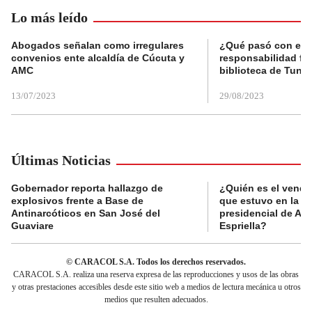
Lo más leído
Abogados señalan como irregulares
¿Qué pasó con el 
convenios ente alcaldía de Cúcuta y
responsabilidad fis
AMC
biblioteca de Tunja
13/07/2023
29/08/2023
Últimas Noticias
Gobernador reporta hallazgo de
¿Quién es el vende
explosivos frente a Base de
que estuvo en la p
Antinarcóticos en San José del
presidencial de Abe
Guaviare
Espriella?
© CARACOL S.A. Todos los derechos reservados.
CARACOL S.A. realiza una reserva expresa de las reproducciones y usos de las obras
y otras prestaciones accesibles desde este sitio web a medios de lectura mecánica u otros
medios que resulten adecuados.