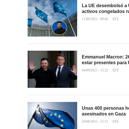
La UE desembolsó a U
activos congelados 
11/09/2025 - 09:06
EFE
Emmanuel Macron: 26
estar presentes para
04/09/2025 - 13:22
EFE
Unas 400 personas ho
asesinados en Gaza
26/08/2025 - 15:15
EFE