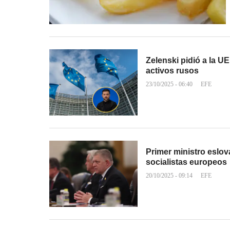
Zelenski pidió a la U
activos rusos
23/10/2025 - 06:40
EFE
Primer ministro eslov
socialistas europeos
20/10/2025 - 09:14
EFE