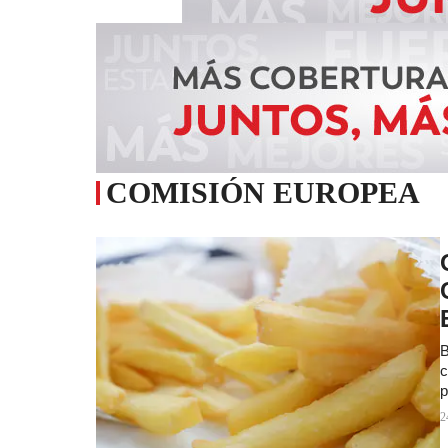
COMISIÓN EUROPEA
B
c
p
2