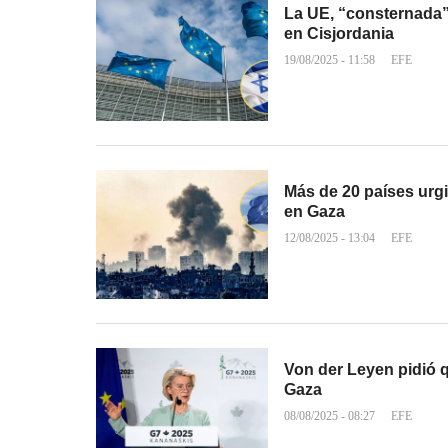
La UE, “consternada” 
en Cisjordania
19/08/2025 - 11:58
EFE
Más de 20 países urgi
en Gaza
12/08/2025 - 13:04
EFE
Von der Leyen pidió q
Gaza
08/08/2025 - 08:27
EFE