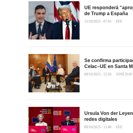
UE responderá “aprop
de Trump a España
15/10/2025 - 07:03
EFE
Se confirma particip
Celac–UE en Santa M
09/10/2025 - 15:26
JOSÉ DAV
Ursula Von der Leyen
redes digitales
09/10/2025 - 13:40
EFE