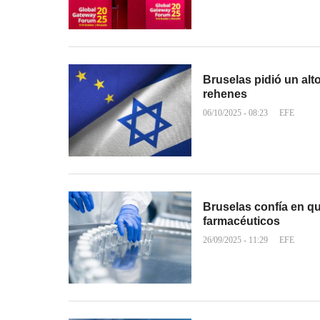
Bruselas pidió un alto
rehenes
06/10/2025 - 08:23
EFE
Bruselas confía en q
farmacéuticos
26/09/2025 - 11:29
EFE