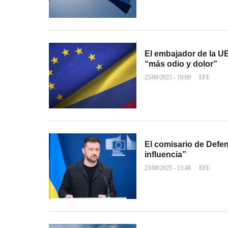
El embajador de la U
“más odio y dolor”
25/08/2025 - 10:09
EFE
El comisario de Defen
influencia”
23/08/2025 - 13:48
EFE