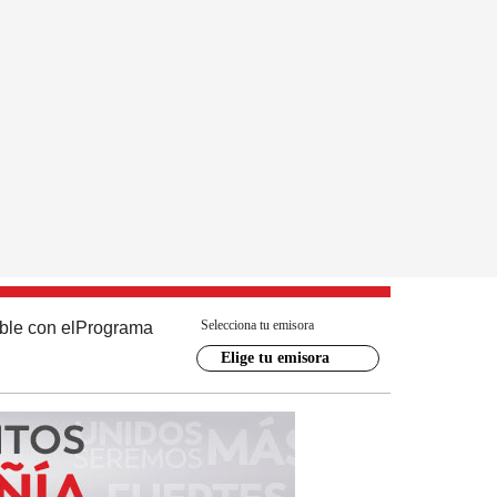
Selecciona tu emisora
ble con el
Programa
Elige tu emisora