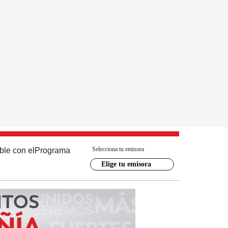
Selecciona tu emisora
ble con el
Programa
Elige tu emisora