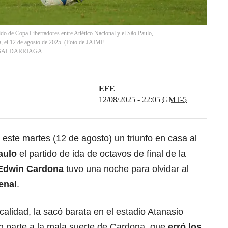
ido de Copa Libertadores entre Atlético Nacional y el São Paulo,
a, el 12 de agosto de 2025. (Foto de JAIME
 SALDARRIAGA
EFE
12/08/2025 - 22:05
GMT-5
este martes (12 de agosto) un triunfo en casa al
aulo
el partido de ida de octavos de final de la
dwin Cardona
tuvo una noche para olvidar al
enal
.
 calidad, la sacó barata en el estadio Atanasio
en parte a la mala suerte de Cardona, que
erró los