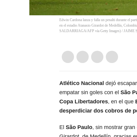
Edwin Cardona lanza y falla un penalti durante el part
en el estadio Atanasio Girardot de Medellín, Colombi
SALDARRIAGA/AFP vía Getty Images)
/
JAIME
Atlético Nacional
dejó escapar 
empatar sin goles con el
São P
Copa Libertadores
, en el que
E
desperdiciar dos cobros de p
El
São Paulo
, sin mostrar gran
Girardot, de Medellín, gracias 