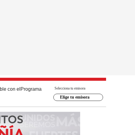
Selecciona tu emisora
ble con el
Programa
Elige tu emisora