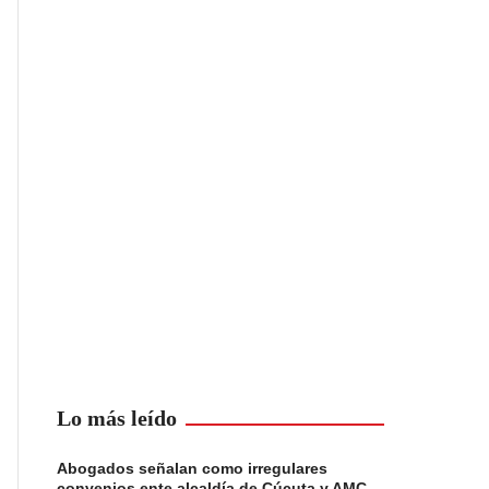
Lo más leído
Abogados señalan como irregulares
convenios ente alcaldía de Cúcuta y AMC