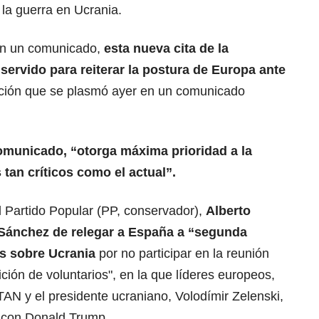
 la guerra en Ucrania.
ún un comunicado,
esta nueva cita de la
servido para reiterar la
postura de Europa
ante
ición que se plasmó ayer en un comunicado
comunicado, “otorga
máxima prioridad a la
an críticos como el actual”.
el Partido Popular (PP, conservador),
Alberto
 Sánchez de relegar a España a “segunda
s sobre Ucrania
por no participar en la reunión
lición de voluntarios", en la que líderes europeos,
AN y el presidente ucraniano, Volodímir Zelenski,
a con Donald Trump.