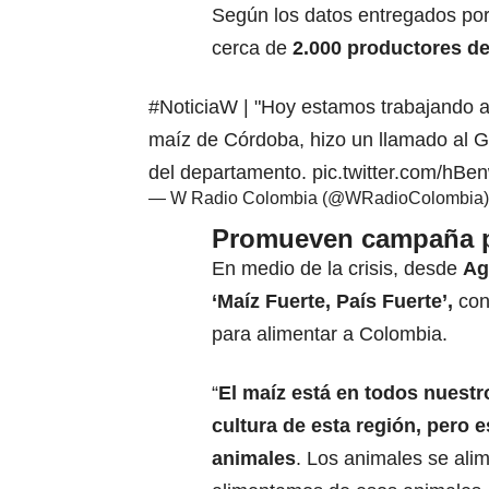
Según los datos entregados por
cerca de
2.000 productores d
#NoticiaW
| "Hoy estamos trabajando a 
maíz de Córdoba, hizo un llamado al G
del departamento.
pic.twitter.com/hB
— W Radio Colombia (@WRadioColombia
Promueven campaña p
En medio de la crisis, desde
Ag
‘Maíz Fuerte, País Fuerte’,
con 
para alimentar a Colombia.
“
El maíz está en todos nuestro
cultura de esta región, pero 
animales
. Los animales se ali