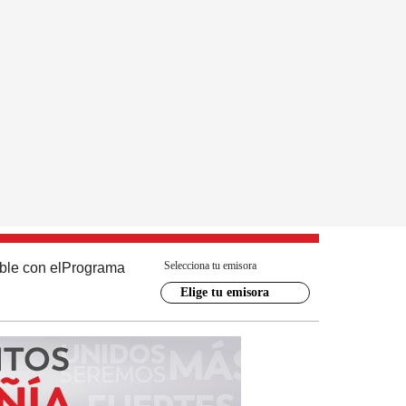
Selecciona tu emisora
ble con el
Programa
Elige tu emisora