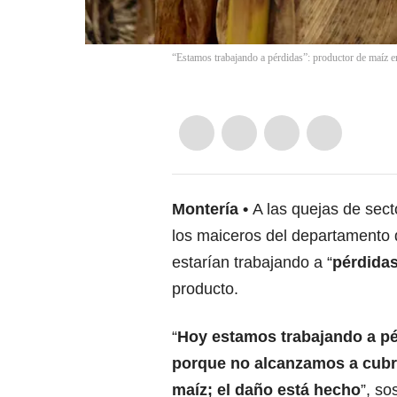
“Estamos trabajando a pérdidas”: productor de maíz 
Montería
A las quejas de sect
los maiceros del departamento 
estarían trabajando a “
pérdida
producto.
“
Hoy estamos trabajando a pé
porque no alcanzamos a cubri
maíz; el daño está hecho
”, so