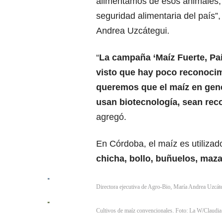
alimentamos de esos animales, 
seguridad alimentaria del país”,
Andrea Uzcátegui.
“
La campaña ‘Maíz Fuerte, Pa
visto que hay poco reconocim
queremos que el maíz en gener
usan biotecnología, sean rec
agregó.
En Córdoba, el maíz es utiliza
chicha, bollo, buñuelos, maz
Directora ejecutiva de Agro-Bio, María Andrea Uzcát
Cultivos de maíz convencionales. Foto: La W/Claudi