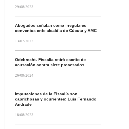
29/08/2023
Abogados señalan como irregulares
convenios ente alcaldía de Cúcuta y AMC
13/07/2023
Odebrecht: Fiscalía retiró escrito de
acusación contra siete procesados
26/09/2024
Imputaciones de la Fiscalía son
caprichosas y ocurrentes: Luis Fernando
Andrade
18/08/2023