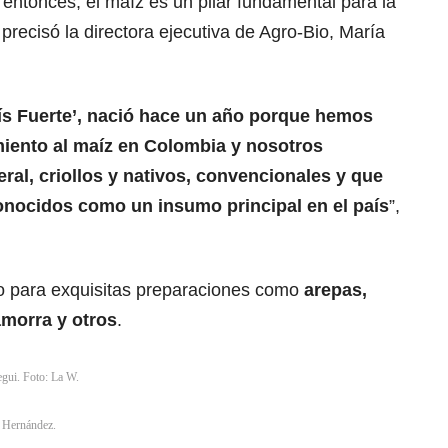
entonces, el maíz es un pilar fundamental para la
 precisó la directora ejecutiva de Agro-Bio, María
ís Fuerte’, nació hace un año porque hemos
iento al maíz en Colombia y nosotros
al, criollos y nativos, convencionales y que
onocidos como un insumo principal en el país
”,
do para exquisitas preparaciones como
arepas,
amorra y otros
.
egui. Foto: La W.
a Hernández.