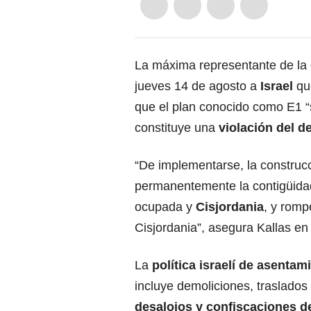
La máxima representante de la 
jueves 14 de agosto a
Israel
que
que el plan conocido como E1 “
constituye una
violación del
de
“De implementarse, la construc
permanentemente la contigüidad 
ocupada y
Cisjordania
, y romp
Cisjordania”, asegura Kallas e
La
política israelí de asentam
incluye demoliciones, traslados
desalojos y confiscaciones d