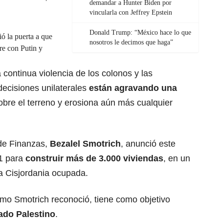
demandar a Hunter Biden por
vincularla con Jeffrey Epstein
Donald Trump: “México hace lo que
ó la puerta a que
nosotros le decimos que haga”
re con Putin y
 continua violencia de los colonos y las
decisiones unilaterales
están agravando una
bre el terreno y erosiona aún más cualquier
 de Finanzas,
Bezalel Smotrich
, anunció este
E1 para
construir más de 3.000 viviendas
, en un
a Cisjordania ocupada.
smo Smotrich reconoció, tiene como objetivo
ado Palestino
.