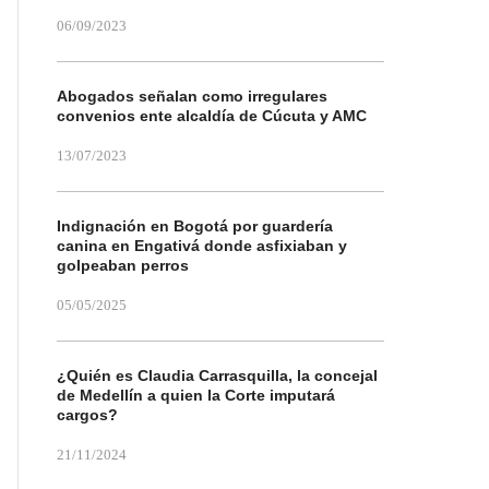
06/09/2023
Abogados señalan como irregulares
convenios ente alcaldía de Cúcuta y AMC
13/07/2023
Indignación en Bogotá por guardería
canina en Engativá donde asfixiaban y
golpeaban perros
05/05/2025
¿Quién es Claudia Carrasquilla, la concejal
de Medellín a quien la Corte imputará
cargos?
21/11/2024