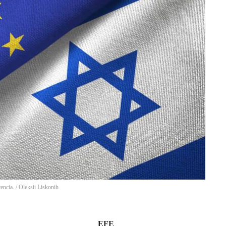
encia.
/
Oleksii Liskonih
EFE