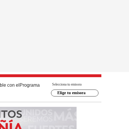
Selecciona tu emisora
ble con el
Programa
Elige tu emisora