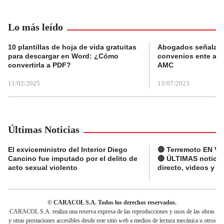
Lo más leído
10 plantillas de hoja de vida gratuitas
Abogados señalan 
para descargar en Word: ¿Cómo
convenios ente alc
convertirla a PDF?
AMC
11/02/2025
13/07/2023
Últimas Noticias
El exviceministro del Interior Diego
🔴 Terremoto EN V
Cancino fue imputado por el delito de
🔴 ÚLTIMAS noticia
acto sexual violento
directo, videos y r
© CARACOL S.A. Todos los derechos reservados.
CARACOL S.A. realiza una reserva expresa de las reproducciones y usos de las obras
y otras prestaciones accesibles desde este sitio web a medios de lectura mecánica u otros