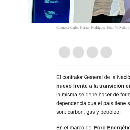
Contralor Carlos Hernán Rodríguez. Foto: W Radio
/
El contralor General de la Naci
nuevo frente a la transición e
la misma se debe hacer de form
dependencia que el país tiene 
son: carbón, gas y petróleo.
En el marco del
Foro Energéti