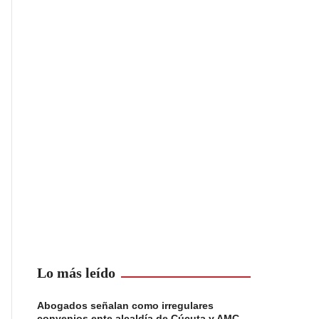
Lo más leído
Abogados señalan como irregulares
convenios ente alcaldía de Cúcuta y AMC