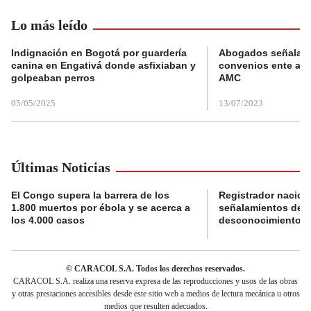
Lo más leído
Indignación en Bogotá por guardería
Abogados señalan 
canina en Engativá donde asfixiaban y
convenios ente alc
golpeaban perros
AMC
05/05/2025
13/07/2023
Últimas Noticias
El Congo supera la barrera de los
Registrador nacion
1.800 muertos por ébola y se acerca a
señalamientos de f
los 4.000 casos
desconocimiento de
© CARACOL S.A. Todos los derechos reservados.
CARACOL S.A. realiza una reserva expresa de las reproducciones y usos de las obras
y otras prestaciones accesibles desde este sitio web a medios de lectura mecánica u otros
medios que resulten adecuados.