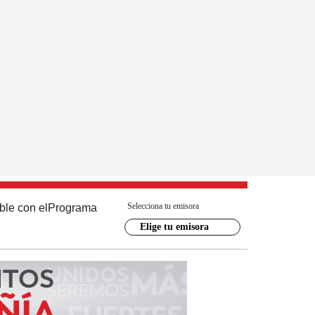
Selecciona tu emisora
ble con el
Programa
Elige tu emisora