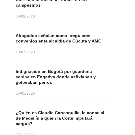
campesinos
06/09/2023
Abogados señalan como irregulares
convenios ente alcaldía de Cúcuta y AMC
13/07/2023
Indignación en Bogotá por guardería
canina en Engativá donde asfixiaban y
golpeaban perros
05/05/2025
¿Quién es Claudia Carrasquilla, la concejal
de Medellín a quien la Corte imputará
cargos?
21/11/2024