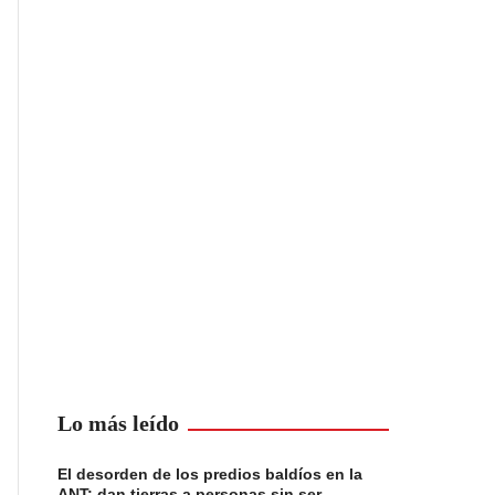
Lo más leído
El desorden de los predios baldíos en la
ANT: dan tierras a personas sin ser