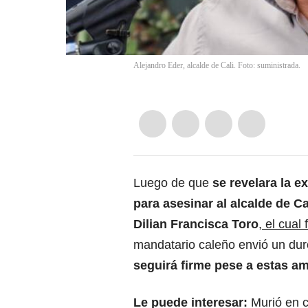
Alejandro Eder, alcalde de Cali. Foto: suministrada.
Luego de que
se revelara la e
para asesinar al alcalde de Ca
Dilian Francisca Toro
,
el cual 
mandatario caleño envió un dur
seguirá firme pese a estas a
Le puede interesar:
Murió en c