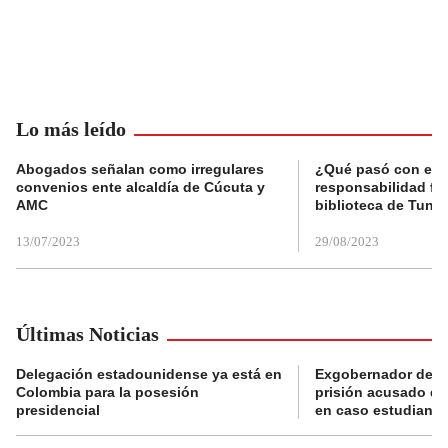
Lo más leído
Abogados señalan como irregulares
¿Qué pasó con el 
convenios ente alcaldía de Cúcuta y
responsabilidad fis
AMC
biblioteca de Tunja
13/07/2023
29/08/2023
Últimas Noticias
Delegación estadounidense ya está en
Exgobernador de Gu
Colombia para la posesión
prisión acusado de
presidencial
en caso estudiante