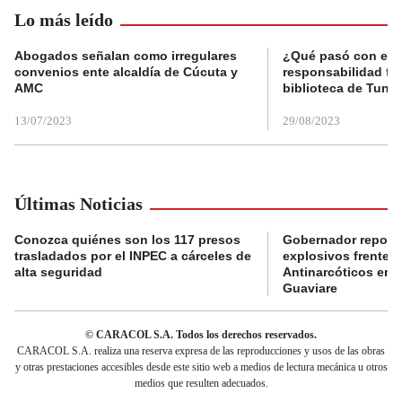
Lo más leído
Abogados señalan como irregulares
¿Qué pasó con el 
convenios ente alcaldía de Cúcuta y
responsabilidad fis
AMC
biblioteca de Tunja
13/07/2023
29/08/2023
Últimas Noticias
Conozca quiénes son los 117 presos
Gobernador reporta
trasladados por el INPEC a cárceles de
explosivos frente 
alta seguridad
Antinarcóticos en 
Guaviare
© CARACOL S.A. Todos los derechos reservados.
CARACOL S.A. realiza una reserva expresa de las reproducciones y usos de las obras
y otras prestaciones accesibles desde este sitio web a medios de lectura mecánica u otros
medios que resulten adecuados.