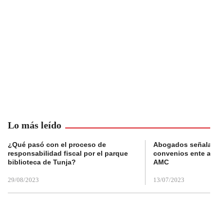
Lo más leído
¿Qué pasó con el proceso de
Abogados señalan 
responsabilidad fiscal por el parque
convenios ente alc
biblioteca de Tunja?
AMC
29/08/2023
13/07/2023