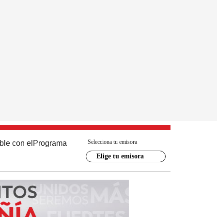
Selecciona tu emisora
ble con el
Programa
Elige tu emisora