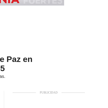
de Paz en
25
as.