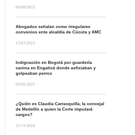
06/09/2023
Abogados señalan como irregulares
convenios ente alcaldía de Cúcuta y AMC
13/07/2023
Indignación en Bogotá por guardería
canina en Engativá donde asfixiaban y
golpeaban perros
05/05/2025
¿Quién es Claudia Carrasquilla, la concejal
de Medellín a quien la Corte imputará
cargos?
21/11/2024