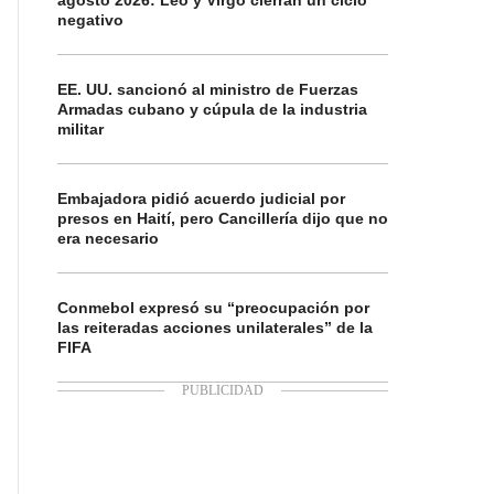
agosto 2026: Leo y Virgo cierran un ciclo
negativo
EE. UU. sancionó al ministro de Fuerzas
Armadas cubano y cúpula de la industria
militar
Embajadora pidió acuerdo judicial por
presos en Haití, pero Cancillería dijo que no
era necesario
Conmebol expresó su “preocupación por
las reiteradas acciones unilaterales” de la
FIFA