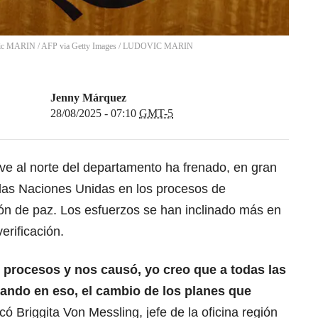
ic MARIN / AFP via Getty Images
/
LUDOVIC MARIN
Jenny Márquez
28/08/2025 - 07:10
GMT-5
ive al norte del departamento ha frenado, en gran
 las Naciones Unidas en los procesos de
ón de paz. Los esfuerzos se han inclinado más en
erificación.
 procesos y nos causó, yo creo que a todas las
jando en eso, el cambio de los planes que
icó Briggita Von Messling, jefe de la oficina región