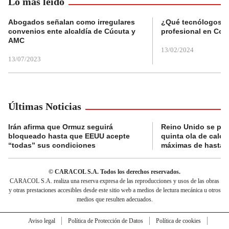
Lo más leído
Abogados señalan como irregulares
¿Qué tecnólogos re
convenios ente alcaldía de Cúcuta y
profesional en Col
AMC
13/02/2024
13/07/2023
Últimas Noticias
Irán afirma que Ormuz seguirá
Reino Unido se pre
bloqueado hasta que EEUU acepte
quinta ola de calor
“todas” sus condiciones
máximas de hasta 
© CARACOL S.A. Todos los derechos reservados.
CARACOL S.A. realiza una reserva expresa de las reproducciones y usos de las obras
y otras prestaciones accesibles desde este sitio web a medios de lectura mecánica u otros
medios que resulten adecuados.
Aviso legal
Política de Protección de Datos
Política de cookies