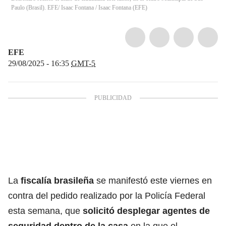
Paulo (Brasil). EFE/ Isaac Fontana
/
Isaac Fontana
(
EFE
)
EFE
29/08/2025 - 16:35
GMT-5
La
fiscalía brasileña
se manifestó este viernes en
contra del pedido realizado por la Policía Federal
esta semana, que
solicitó desplegar agentes de
seguridad dentro de la casa
en la que el