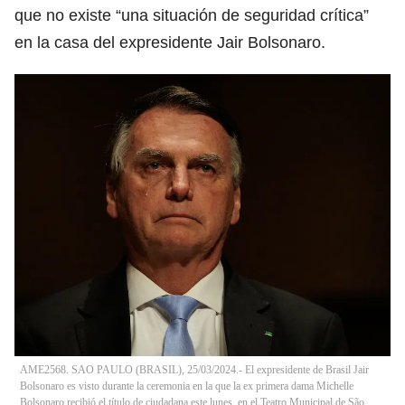
que no existe “una situación de seguridad crítica”
en la casa del expresidente Jair Bolsonaro.
AME2568. SAO PAULO (BRASIL), 25/03/2024.- El expresidente de Brasil Jair
Bolsonaro es visto durante la ceremonia en la que la ex primera dama Michelle
Bolsonaro recibió el título de ciudadana este lunes, en el Teatro Municipal de São