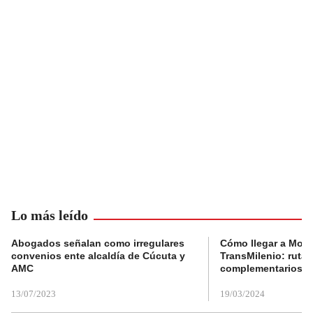
Lo más leído
Abogados señalan como irregulares
Cómo llegar a Mons
convenios ente alcaldía de Cúcuta y
TransMilenio: rutas
AMC
complementarios
13/07/2023
19/03/2024