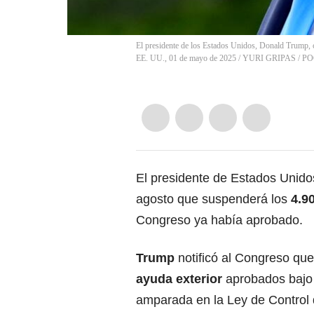
El presidente de los Estados Unidos, Donald Trump, 
EE. UU., 01 de mayo de 2025
/
YURI GRIPAS / P
El presidente de Estados Unid
agosto que suspenderá los
4.9
Congreso ya había aprobado.
Trump
notificó al Congreso qu
ayuda exterior
aprobados bajo 
amparada en la Ley de Control 