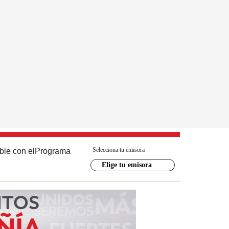
Selecciona tu emisora
ble con el
Programa
Elige tu emisora