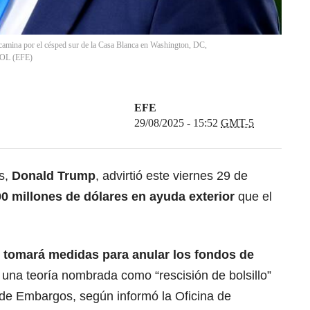
camina por el césped sur de la Casa Blanca en Washington, DC,
OOL
(
EFE
)
EFE
29/08/2025 - 15:52
GMT-5
os,
Donald Trump
, advirtió este viernes 29 de
00 millones de dólares en ayuda exterior
que el
e
tomará medidas para anular los fondos de
una teoría nombrada como “rescisión de bolsillo”
de Embargos, según informó la Oficina de