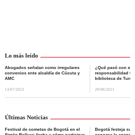
Lo más leído
Abogados señalan como irregulares
¿Qué pasó con el 
convenios ente alcaldía de Cúcuta y
responsabilidad fis
AMC
biblioteca de Tunja
13/07/2023
29/08/2023
Últimas Noticias
Festival de cometas de Bogotá en el
Bogotá festeja su 
Simón Bolívar: fecha y cómo participar
conozca la agenda 