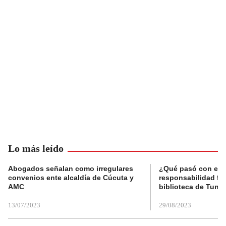
Lo más leído
Abogados señalan como irregulares
¿Qué pasó con el 
convenios ente alcaldía de Cúcuta y
responsabilidad fis
AMC
biblioteca de Tunja
13/07/2023
29/08/2023