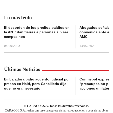
Lo más leído
El desorden de los predios baldíos en
Abogados señalan 
la ANT: dan tierras a personas sin ser
convenios ente alc
campesinos
AMC
06/09/2023
13/07/2023
Últimas Noticias
Embajadora pidió acuerdo judicial por
Conmebol expresó
presos en Haití, pero Cancillería dijo
“preocupación por 
que no era necesario
acciones unilateral
© CARACOL S.A. Todos los derechos reservados.
CARACOL S.A. realiza una reserva expresa de las reproducciones y usos de las obras