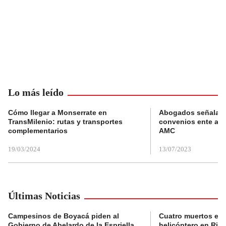
Lo más leído
Cómo llegar a Monserrate en
Abogados señalan 
TransMilenio: rutas y transportes
convenios ente alc
complementarios
AMC
19/03/2024
13/07/2023
Últimas Noticias
Campesinos de Boyacá piden al
Cuatro muertos en 
Gobierno de Abelardo de la Espriella
helicóptero en Rio,