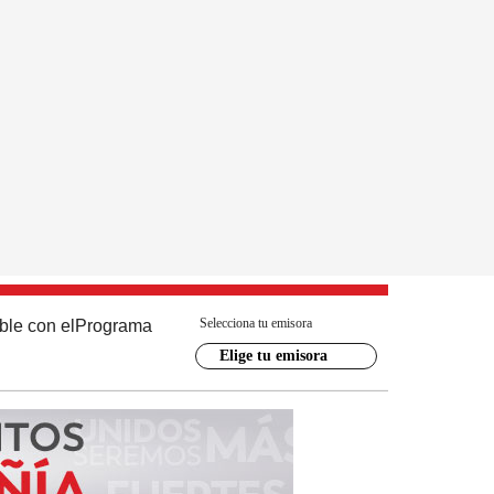
Selecciona tu emisora
ble con el
Programa
Elige tu emisora