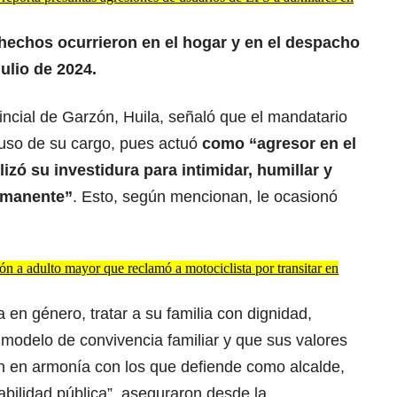
hechos ocurrieron en el hogar y en el despacho
julio de 2024.
ncial de Garzón, Huila, señaló que el mandatario
buso de su cargo, pues actuó
como “agresor en el
lizó su investidura para intimidar, humillar y
rmanente”
. Esto, según mencionan, le ocasionó
ón a adulto mayor que reclamó a motociclista por transitar en
 en género, tratar a su familia con dignidad,
 modelo de convivencia familiar y que sus valores
én en armonía con los que defiende como alcalde,
bilidad pública”, aseguraron desde la