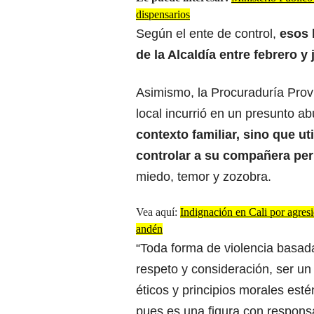
dispensarios
Según el ente de control,
esos 
de la Alcaldía entre febrero y 
Asimismo, la Procuraduría Provi
local incurrió en un presunto a
contexto familiar, sino que uti
controlar a su compañera pe
miedo, temor y zozobra.
Vea aquí:
Indignación en Cali por agresi
andén
“Toda forma de violencia basada
respeto y consideración, ser un
éticos y principios morales est
pues es una figura con responsa