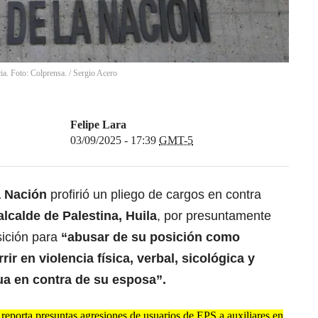
ia. Foto: Colprensa.
/
Sergio Acero
Felipe Lara
03/09/2025 - 17:39
GMT-5
a Nación
profirió un pliego de cargos en contra
alcalde de Palestina, Huila
, por presuntamente
ición para
“abusar de su posición como
ir en violencia física, verbal, sicológica y
a en contra de su esposa”.
 reporta presuntas agresiones de usuarios de EPS a auxiliares en