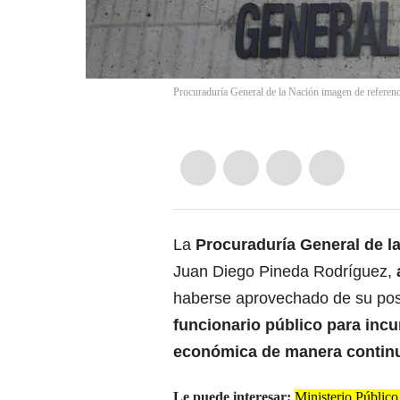
Procuraduría General de la Nación imagen de referenc
La
Procuraduría General de l
Juan Diego Pineda Rodríguez,
haberse aprovechado de su pos
funcionario público para incurr
económica de manera continu
Le puede interesar:
Ministerio Público