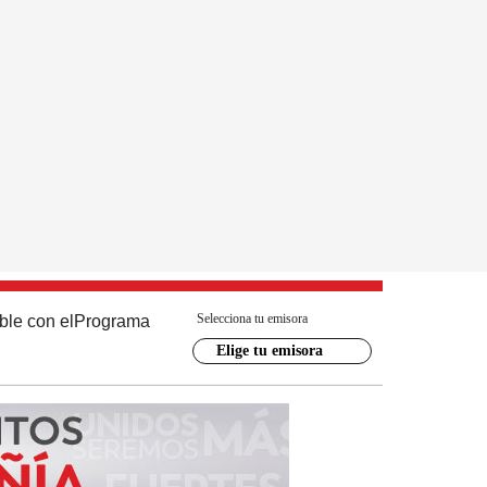
Selecciona tu emisora
ble con el
Programa
Elige tu emisora