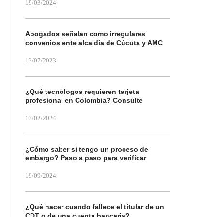
19/03/2024
Abogados señalan como irregulares
convenios ente alcaldía de Cúcuta y AMC
13/07/2023
¿Qué tecnólogos requieren tarjeta
profesional en Colombia? Consulte
13/02/2024
¿Cómo saber si tengo un proceso de
embargo? Paso a paso para verificar
19/09/2024
¿Qué hacer cuando fallece el titular de un
CDT o de una cuenta bancaria?