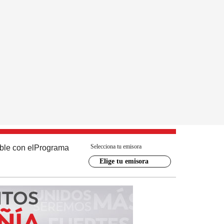
Selecciona tu emisora
ble con el
Programa
Elige tu emisora