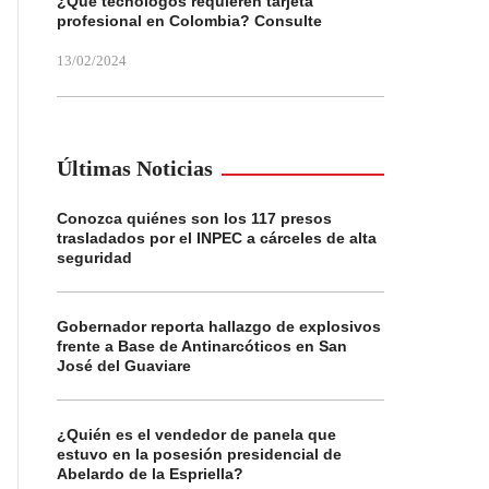
¿Qué tecnólogos requieren tarjeta
profesional en Colombia? Consulte
13/02/2024
Últimas Noticias
Conozca quiénes son los 117 presos
trasladados por el INPEC a cárceles de alta
seguridad
Gobernador reporta hallazgo de explosivos
frente a Base de Antinarcóticos en San
José del Guaviare
¿Quién es el vendedor de panela que
estuvo en la posesión presidencial de
Abelardo de la Espriella?