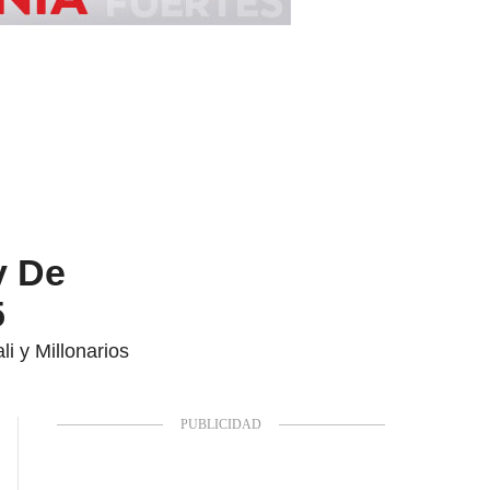
y De
5
i y Millonarios