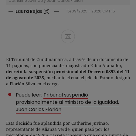
Catherine Juvinao y Juan Carlos Florián
Laura Rojas
15/09/2025 - 20:20
GMT-5
Ad
El Tribunal de Cundinamarca, a través de un documento de
11 páginas, con ponencia del magistrado Fabio Afanador,
decretó la suspensión provisional del Decreto 0892 del 11
de agosto de 2025,
mediante el cual el jefe de Estado designó
a Florián Silva en el cargo.
Puede leer:
Tribunal suspendió
provisionalmente al ministro de la Igualdad,
Juan Carlos Florián
Esta decisión fue aplaudida por Catherine Juvinao,
representante de Alianza Verde, quien pasó por los
micrófonos de W Sin Carreta y aseguró que como autora de