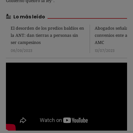
Gobierno quebró la ley”.
Lo más leído
El desorden de los predios baldíos en
Abogados señalan 
la ANT: dan tierras a personas sin
convenios ente alca
ser campesinos
AMC
06/09/2023
13/07/2023