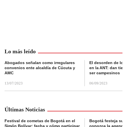
Lo más leído
Abogados señalan como irregulares
El desorden de los
convenios ente alcaldía de Cúcuta y
en la ANT: dan tier
AMC
ser campesinos
13/07/2023
06/09/2023
Últimas Noticias
Festival de cometas de Bogotá en el
Bogotá festeja su 
Simón Bolívar: fecha y cómo participar
conozca la agenda 