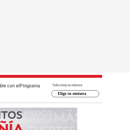
Selecciona tu emisora
ble con el
Programa
Elige tu emisora