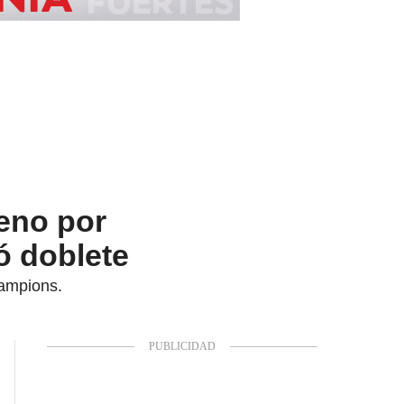
reno por
 doblete
hampions.