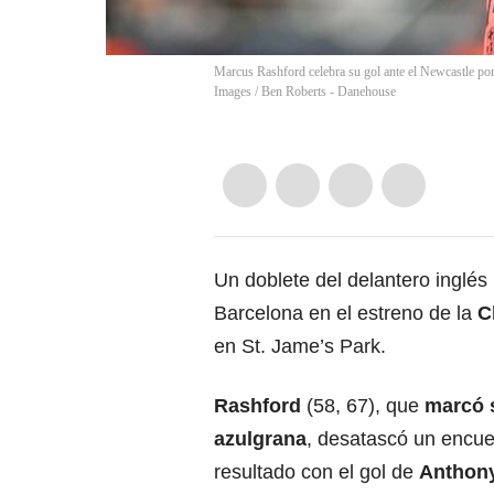
Marcus Rashford celebra su gol ante el Newcastle 
Images
/
Ben Roberts - Danehouse
Un doblete del delantero inglés
Barcelona en el estreno de la
C
en St. Jame’s Park.
Rashford
(58, 67), que
marcó s
azulgrana
, desatascó un encuent
resultado con el gol de
Anthon