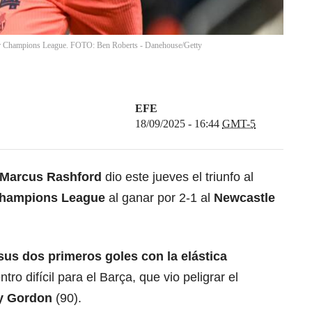
por Champions League. FOTO: Ben Roberts - Danehouse/Getty
EFE
18/09/2025 - 16:44
GMT-5
Marcus Rashford
dio este jueves el triunfo al
hampions League
al ganar por 2-1 al
Newcastle
us dos primeros goles con la elástica
ro difícil para el Barça, que vio peligrar el
y Gordon
(90).