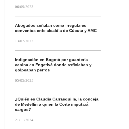
06/09/2023
Abogados señalan como irregulares
convenios ente alcaldía de Cúcuta y AMC
13/07/2023
Indignación en Bogotá por guardería
canina en Engativá donde asfixiaban y
golpeaban perros
05/05/2025
¿Quién es Claudia Carrasquilla, la concejal
de Medellín a quien la Corte imputará
cargos?
21/11/2024