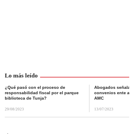
Lo más leído
¿Qué pasó con el proceso de
Abogados señalan 
responsabilidad fiscal por el parque
convenios ente alc
biblioteca de Tunja?
AMC
29/08/2023
13/07/2023