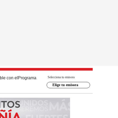
Selecciona tu emisora
ble con el
Programa
Elige tu emisora