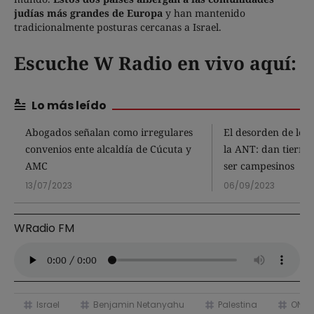
judías más grandes de Europa
y han mantenido
tradicionalmente posturas cercanas a Israel.
Escuche W Radio en vivo aquí
:
Lo más leído
Abogados señalan como irregulares
El desorden de los 
convenios ente alcaldía de Cúcuta y
la ANT: dan tierras
AMC
ser campesinos
13/07/2023
06/09/2023
WRadio FM
Israel
Benjamin Netanyahu
Palestina
ONU