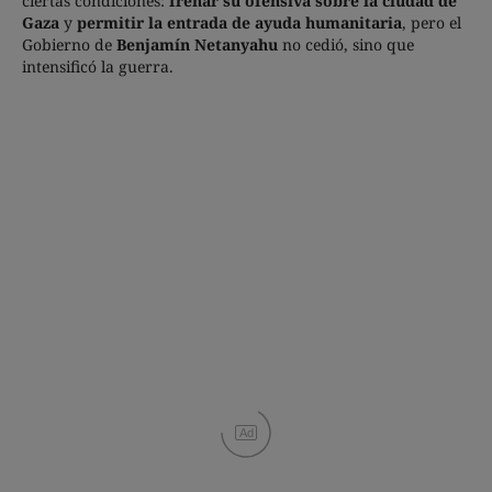
ciertas condiciones:
frenar su ofensiva sobre la ciudad de
Gaza
y
permitir la entrada de ayuda humanitaria
, pero el
Gobierno de
Benjamín Netanyahu
no cedió, sino que
intensificó la guerra.
Ad