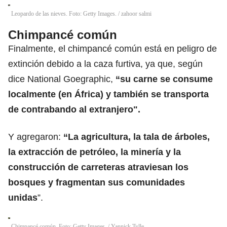
Leopardo de las nieves. Foto: Getty Images.
/
zahoor salmi
Chimpancé común
Finalmente, el chimpancé común está en peligro de
extinción debido a la caza furtiva, ya que, según
dice National Goegraphic,
“su carne
se consume
localmente (en África) y también se transporta
de contrabando al extranjero".
Y agregaron:
“La agricultura, la tala de árboles,
la extracción de petróleo, la minería y la
construcción de carreteras atraviesan los
bosques y fragmentan sus comunidades
unidas
”.
Chimpancé común. Foto: Getty Images.
/
Yannick Tylle