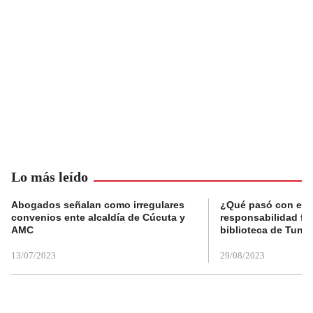
Lo más leído
Abogados señalan como irregulares
¿Qué pasó con el 
convenios ente alcaldía de Cúcuta y
responsabilidad fis
AMC
biblioteca de Tunja
13/07/2023
29/08/2023