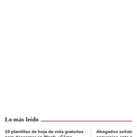
Lo más leído
10 plantillas de hoja de vida gratuitas
Abogados señalan 
para descargar en Word: ¿Cómo
convenios ente alc