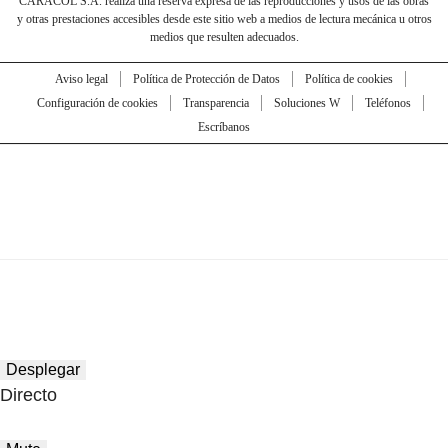
CARACOL S.A. realiza una reserva expresa de las reproducciones y usos de las obras
y otras prestaciones accesibles desde este sitio web a medios de lectura mecánica u otros
medios que resulten adecuados.
Aviso legal
Política de Protección de Datos
Política de cookies
Configuración de cookies
Transparencia
Soluciones W
Teléfonos
Escríbanos
Desplegar
Directo