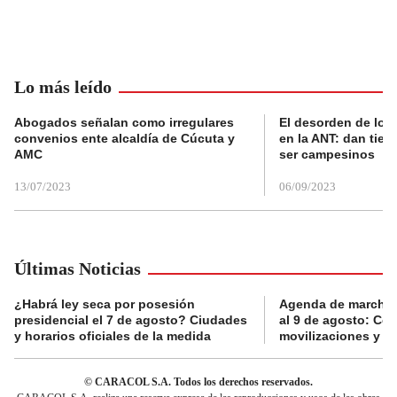
Lo más leído
Abogados señalan como irregulares
El desorden de los
convenios ente alcaldía de Cúcuta y
en la ANT: dan tier
AMC
ser campesinos
13/07/2023
06/09/2023
Últimas Noticias
¿Habrá ley seca por posesión
Agenda de marchas
presidencial el 7 de agosto? Ciudades
al 9 de agosto: Co
y horarios oficiales de la medida
movilizaciones y a
© CARACOL S.A. Todos los derechos reservados.