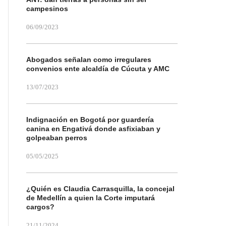
campesinos
06/09/2023
Abogados señalan como irregulares
convenios ente alcaldía de Cúcuta y AMC
13/07/2023
Indignación en Bogotá por guardería
canina en Engativá donde asfixiaban y
golpeaban perros
05/05/2025
¿Quién es Claudia Carrasquilla, la concejal
de Medellín a quien la Corte imputará
cargos?
21/11/2024