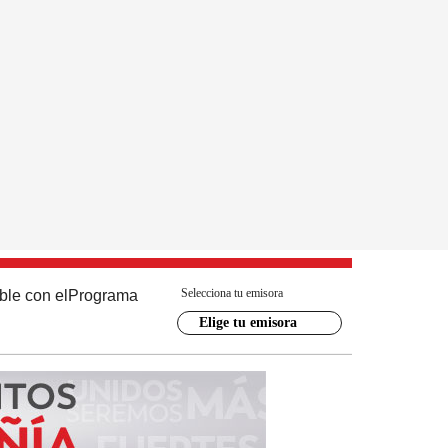
Selecciona tu emisora
ble con el
Programa
Elige tu emisora