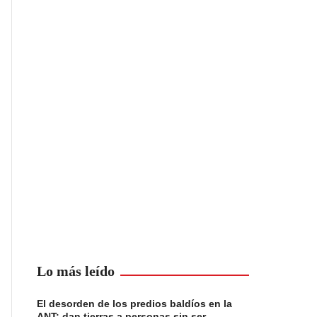
Lo más leído
El desorden de los predios baldíos en la
ANT: dan tierras a personas sin ser