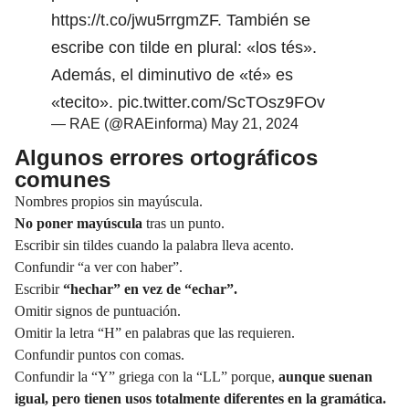
https://t.co/jwu5rrgmZF
. También se
escribe con tilde en plural: «los tés».
Además, el diminutivo de «té» es
«tecito».
pic.twitter.com/ScTOsz9FOv
— RAE (@RAEinforma)
May 21, 2024
Algunos errores ortográficos
comunes
Nombres propios sin mayúscula.
No poner
mayúscula
tras un punto.
Escribir sin tildes cuando la palabra lleva acento.
Confundir “a ver con haber”.
Escribir
“hechar” en vez de “echar”.
Omitir signos de
puntuación.
Omitir la letra “H” en palabras que las requieren.
Confundir puntos con comas.
Confundir la “Y” griega con la “LL” porque,
aunque suenan
igual, pero tienen usos totalmente diferentes en la gramática.